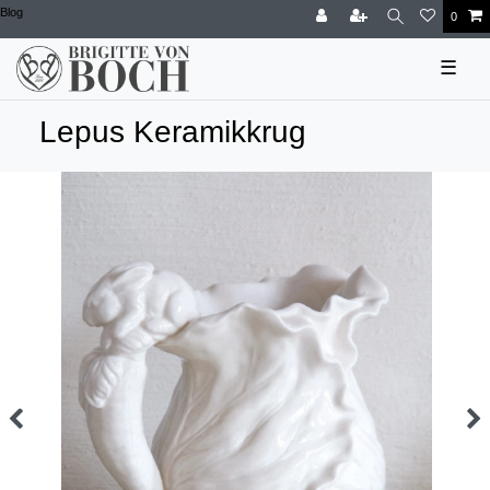
Blog
0
☰
Lepus Keramikkrug