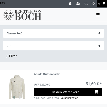
Blog
0
☰
Filter
Aouda Outdoorjacke
51,60 € *
UVP 129,00 €
In den Warenkorb
*
inkl. ges. MwSt.
zzgl.
Versandkosten