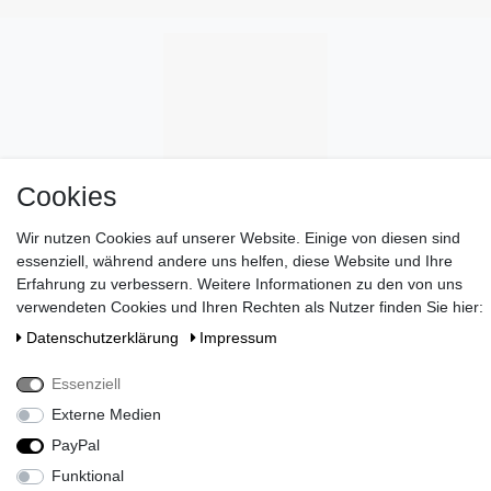
Cookies
Wir nutzen Cookies auf unserer Website. Einige von diesen sind
essenziell, während andere uns helfen, diese Website und Ihre
Erfahrung zu verbessern. Weitere Informationen zu den von uns
verwendeten Cookies und Ihren Rechten als Nutzer finden Sie hier:
Daten­schutz­erklärung
Impressum
Essenziell
Wünschen Sie eine elegante Geschenkverpackung?
>> HIER
Externe Medien
ENTDECKEN
!
PayPal
Zahlen Sie bei uns mit Paypal, Visa oder Mastercard. //
Funktional
Kontaktieren Sie uns unter serviceteam@brigittevonboch.de