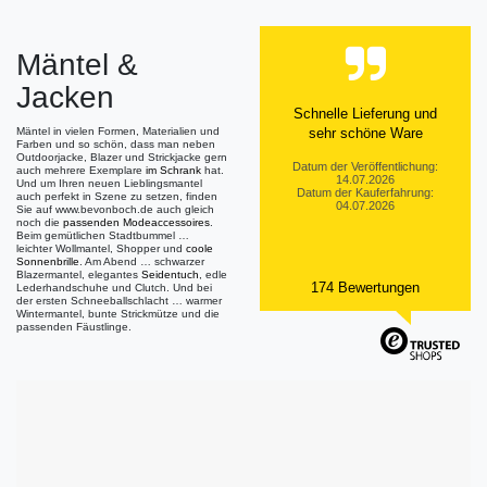
Mäntel &
Jacken
Schnelle Lieferung und
Mäntel in vielen Formen, Materialien und
sehr schöne Ware
Farben und so schön, dass man neben
Outdoorjacke, Blazer und Strickjacke gern
Datum der Veröffentlichung:
auch mehrere Exemplare
im Schrank
hat.
14.07.2026
Und um Ihren neuen Lieblingsmantel
Datum der Kauferfahrung:
auch perfekt in Szene zu setzen, finden
04.07.2026
Sie auf www.bevonboch.de auch gleich
noch die
passenden Modeaccessoires
.
Beim gemütlichen Stadtbummel …
leichter Wollmantel, Shopper und
coole
Sonnenbrille
. Am Abend … schwarzer
Blazermantel, elegantes
Seidentuch
, edle
174 Bewertungen
Lederhandschuhe und Clutch. Und bei
der ersten Schneeballschlacht … warmer
Wintermantel, bunte Strickmütze und die
passenden Fäustlinge.