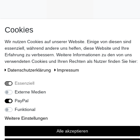
Cookies
Wir nutzen Cookies auf unserer Website. Einige von diesen sind
essenziell, während andere uns helfen, diese Website und Ihre
Erfahrung zu verbessern. Weitere Informationen zu den von uns
verwendeten Cookies und Ihren Rechten als Nutzer finden Sie hier:
Daten­schutz­erklärung
Impressum
Essenziell
Wünschen Sie eine elegante Geschenkverpackung?
>> HIER
ENTDECKEN
!
Externe Medien
Zahlen Sie bei uns mit Paypal, Visa oder Mastercard. //
PayPal
Kontaktieren Sie uns unter serviceteam@brigittevonboch.de
Funktional
Weitere Einstellungen
Alle akzeptieren