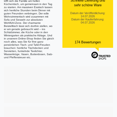
Schnelle Lieferung und
trifft sich die Familie am hellen
Küchentisch, um gemeinsam in den Tag
sehr schöne Ware
zu starten. Am massiven Esstisch lassen
sich herrliche Stunden beim Dinner mit
Datum der Veröffentlichung:
guten Freunden verbringen. Der edle
14.07.2026
Wohnzimmertisch wird zusammen mit
Datum der Kauferfahrung:
Sofa und Sesseln zur absoluten
04.07.2026
Wohlfühl-Zone. Der charmante
Beistelltisch lässt sich dorthin stellen, wo
er am gerade gebraucht wird – ins
Schlafzimmer, die Küche oder in den
Wintergarten als praktische Ablage. Und
in unserem Online-Shop finden Sie gleich
noch alles, was Sie für Ihre ganz
174 Bewertungen
persönlichen Tisch- und Tafel-Freuden
brauchen: herrliche Tischdecken und
Servietten, funkelnde Teelichter,
Wasserkrüge, Vasen, Butterdosen, Salz-
und Pfefferstreuer etc.