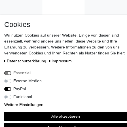
Cookies
Wir nutzen Cookies auf unserer Website. Einige von diesen sind
essenziell, während andere uns helfen, diese Website und Ihre
Wünschen Sie eine elegante Geschenkverpackung?
>> HIER
Erfahrung zu verbessern. Weitere Informationen zu den von uns
ENTDECKEN
!
verwendeten Cookies und Ihren Rechten als Nutzer finden Sie hier:
Zahlen Sie bei uns mit Paypal, Visa oder Mastercard. //
Daten­schutz­erklärung
Impressum
Kontaktieren Sie uns unter serviceteam@brigittevonboch.de
Essenziell
Externe Medien
PayPal
Funktional
Weitere Einstellungen
Alle akzeptieren