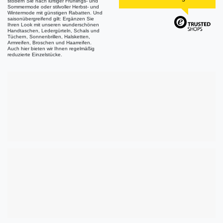
stöbern Sie nach luftiger Frühlings- und
Sommermode oder stilvoller Herbst- und
Wintermode mit günstigen Rabatten. Und
saisonübergreifend gilt: Ergänzen Sie
Ihren Look mit unseren wunderschönen
Handtaschen, Ledergürteln, Schals und
Tüchern, Sonnenbrillen, Halsketten,
Armreifen, Broschen und Haarreifen.
Auch hier bieten wir Ihnen regelmäßig
reduzierte Einzelstücke.