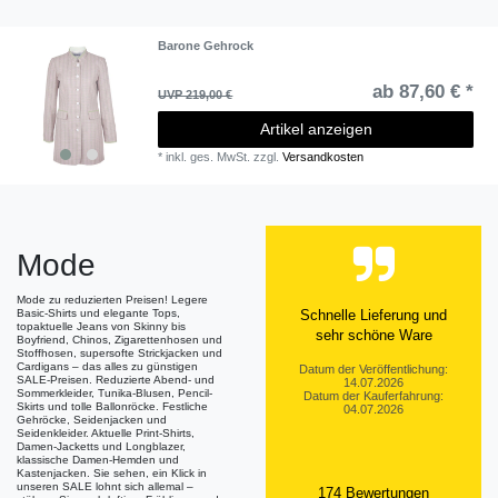
Barone Gehrock
ab 87,60 € *
UVP 219,00 €
Artikel anzeigen
*
inkl. ges. MwSt.
zzgl.
Versandkosten
Mode
Mode zu reduzierten Preisen! Legere
Basic-Shirts und elegante Tops,
Schnelle Lieferung und
topaktuelle Jeans von Skinny bis
sehr schöne Ware
Boyfriend, Chinos, Zigarettenhosen und
Stoffhosen, supersofte Strickjacken und
Cardigans – das alles zu günstigen
Datum der Veröffentlichung:
SALE-Preisen. Reduzierte Abend- und
14.07.2026
Sommerkleider, Tunika-Blusen, Pencil-
Datum der Kauferfahrung:
Skirts und tolle Ballonröcke. Festliche
04.07.2026
Gehröcke, Seidenjacken und
Seidenkleider. Aktuelle Print-Shirts,
Damen-Jacketts und Longblazer,
klassische Damen-Hemden und
Kastenjacken. Sie sehen, ein Klick in
unseren SALE lohnt sich allemal –
174 Bewertungen