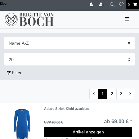
Blog
0
☰
Filter
1
2
3
Aclare Strick-Kleid azurblau
ab 69,00 € *
UVP 98,00 €
Artikel anzeigen