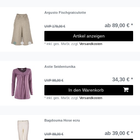
Argusto Fischgratculotte
ab 89,00 € *
UVP 179,00 €
Artikel anzeigen
*
inkl. ges. MwSt.
zzgl.
Versandkosten
Astie Seidentunika
34,30 € *
UVP 98,00 €
In den Warenkorb
*
inkl. ges. MwSt.
zzgl.
Versandkosten
Bagdouma Hose ecru
ab 39,00 € *
UVP 89,00 €