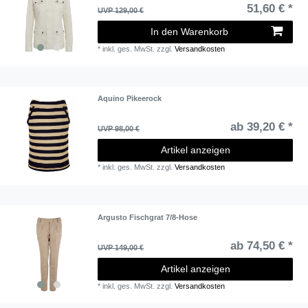
51,60 € *
UVP 129,00 €
In den Warenkorb
*
inkl. ges. MwSt.
zzgl.
Versandkosten
Aquino Pikeerock
ab 39,20 € *
UVP 98,00 €
Artikel anzeigen
*
inkl. ges. MwSt.
zzgl.
Versandkosten
Argusto Fischgrat 7/8-Hose
ab 74,50 € *
UVP 149,00 €
Artikel anzeigen
*
inkl. ges. MwSt.
zzgl.
Versandkosten