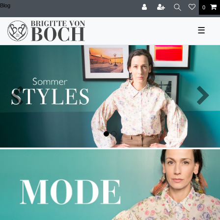
Blog
0
☰