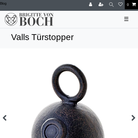
Blog
0
☰
Valls Türstopper