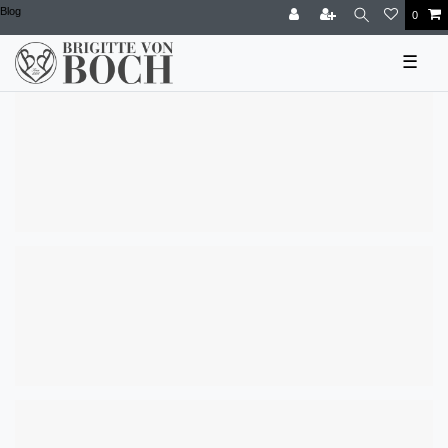
Blog
0
☰