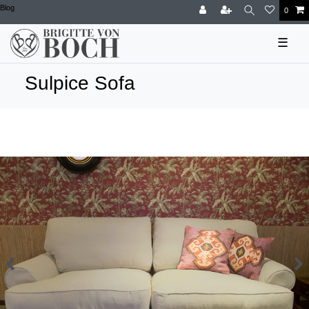
Blog
0
☰
Sulpice Sofa