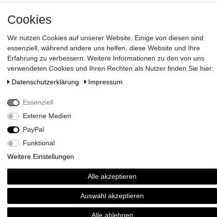
Cookies
Wir nutzen Cookies auf unserer Website. Einige von diesen sind
essenziell, während andere uns helfen, diese Website und Ihre
Erfahrung zu verbessern. Weitere Informationen zu den von uns
verwendeten Cookies und Ihren Rechten als Nutzer finden Sie hier:
Daten­schutz­erklärung
Impressum
Wünschen Sie eine elegante Geschenkverpackung?
>> HIER
ENTDECKEN
!
Essenziell
Zahlen Sie bei uns mit Paypal, Visa oder Mastercard. //
Externe Medien
Kontaktieren Sie uns unter serviceteam@brigittevonboch.de
PayPal
Funktional
Weitere Einstellungen
Alle akzeptieren
Auswahl akzeptieren
Alle ablehnen