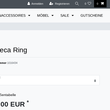
Anmelden
Registrieren
0
0
NACCESSOIRES
MÖBEL
SALE
GUTSCHEINE
eca Ring
ummer
1016434
ßentabelle
*
,00 EUR