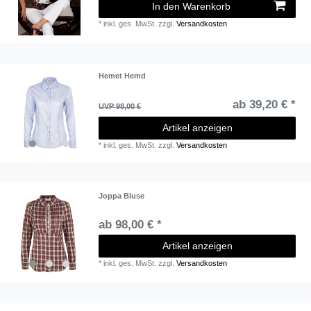
In den Warenkorb
*
inkl. ges. MwSt.
zzgl.
Versandkosten
Hemet Hemd
ab 39,20 € *
UVP 98,00 €
Artikel anzeigen
*
inkl. ges. MwSt.
zzgl.
Versandkosten
Joppa Bluse
ab 98,00 € *
Artikel anzeigen
*
inkl. ges. MwSt.
zzgl.
Versandkosten