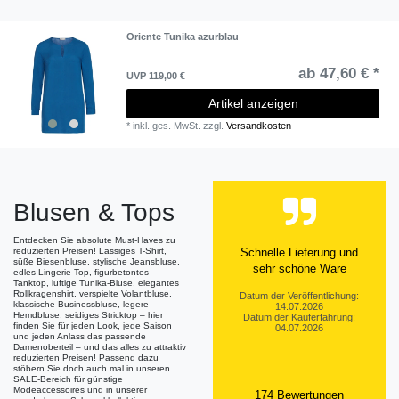
Oriente Tunika azurblau
ab 47,60 € *
UVP 119,00 €
Artikel anzeigen
*
inkl. ges. MwSt.
zzgl.
Versandkosten
Blusen & Tops
Entdecken Sie absolute Must-Haves zu
reduzierten Preisen! Lässiges T-Shirt,
Schnelle Lieferung und
süße Biesenbluse, stylische Jeansbluse,
sehr schöne Ware
edles Lingerie-Top, figurbetontes
Tanktop, luftige Tunika-Bluse, elegantes
Rollkragenshirt, verspielte Volantbluse,
Datum der Veröffentlichung:
klassische Businessbluse, legere
14.07.2026
Hemdbluse, seidiges Stricktop – hier
Datum der Kauferfahrung:
finden Sie für jeden Look, jede Saison
04.07.2026
und jeden Anlass das passende
Damenoberteil – und das alles zu attraktiv
reduzierten Preisen! Passend dazu
stöbern Sie doch auch mal in unseren
SALE-Bereich für günstige
Modeaccessoires und in unserer
174 Bewertungen