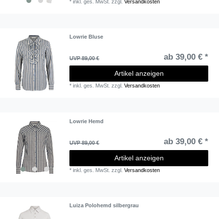
*
inkl. ges. MwSt.
zzgl.
Versandkosten
Lowrie Bluse
ab 39,00 € *
UVP 89,00 €
Artikel anzeigen
*
inkl. ges. MwSt.
zzgl.
Versandkosten
Lowrie Hemd
ab 39,00 € *
UVP 89,00 €
Artikel anzeigen
*
inkl. ges. MwSt.
zzgl.
Versandkosten
Luiza Polohemd silbergrau