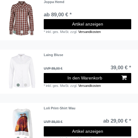
Joppa Hemd
ab 89,00 € *
Artikel anzeigen
*
inkl. ges. MwSt.
zzgl.
Versandkosten
Laing Bluse
39,00 € *
UVP 89,00 €
In den Warenkorb
*
inkl. ges. MwSt.
zzgl.
Versandkosten
Loli Print-Shirt Wau
ab 29,00 € *
UVP 89,00 €
Artikel anzeigen