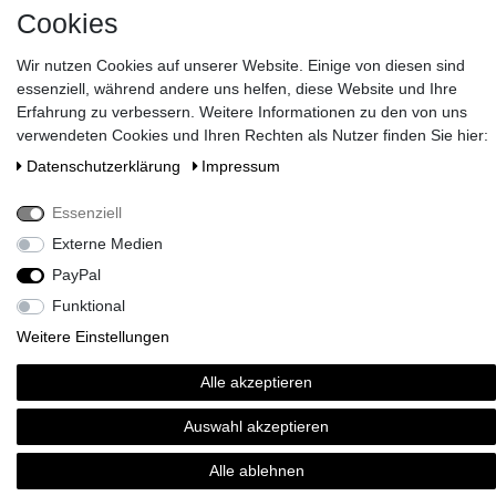
Cookies
Wir nutzen Cookies auf unserer Website. Einige von diesen sind
essenziell, während andere uns helfen, diese Website und Ihre
Wünschen Sie eine elegante Geschenkverpackung?
>> HIER
Erfahrung zu verbessern. Weitere Informationen zu den von uns
ENTDECKEN
!
verwendeten Cookies und Ihren Rechten als Nutzer finden Sie hier:
Zahlen Sie bei uns mit Paypal, Visa oder Mastercard. //
Daten­schutz­erklärung
Impressum
Kontaktieren Sie uns unter serviceteam@brigittevonboch.de
Essenziell
Externe Medien
PayPal
Funktional
Weitere Einstellungen
Alle akzeptieren
Auswahl akzeptieren
Alle ablehnen