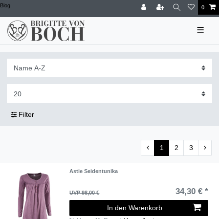
Blog
0
☰
Filter
1
2
3
Astie Seidentunika
34,30 € *
UVP 98,00 €
In den Warenkorb