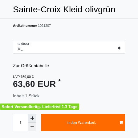
Sainte-Croix Kleid olivgrün
Artikelnummer
1021207
GRÖSSE
Zur Größentabelle
UVP 159,00 €
*
63,60 EUR
Inhalt
1
Stück
Sofort Versandfertig. Lieferfrist 1-3 Tage
In den Warenkorb