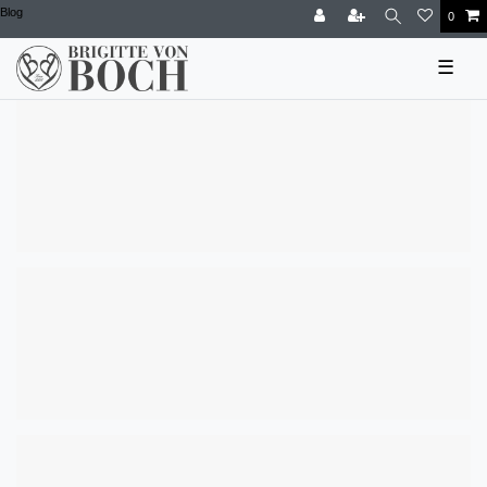
Blog
0
☰