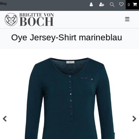
Blog
0
☰
Oye Jersey-Shirt marineblau