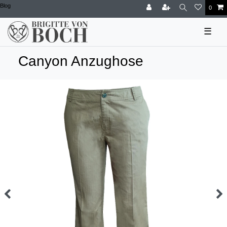
Blog
0
☰
Canyon Anzughose