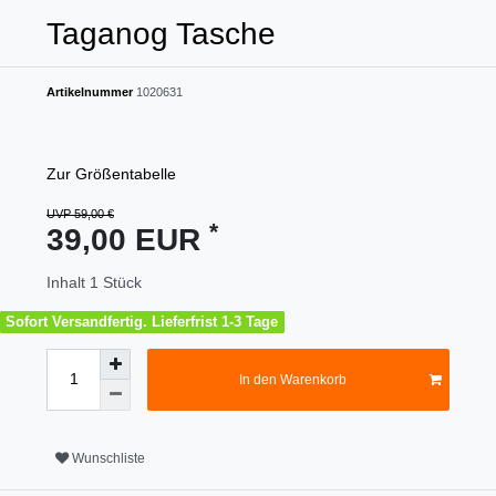
Taganog Tasche
Artikelnummer
1020631
Zur Größentabelle
UVP 59,00 €
*
39,00 EUR
Inhalt
1
Stück
Sofort Versandfertig. Lieferfrist 1-3 Tage
In den Warenkorb
Wunschliste