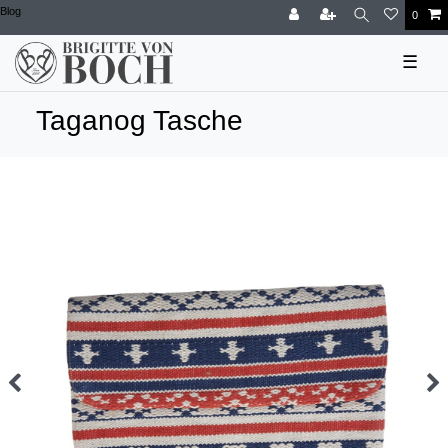
Blog
0
☰
Taganog Tasche