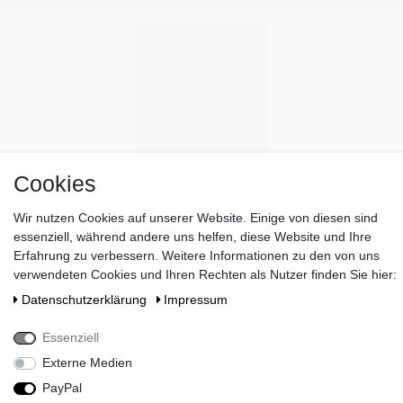
Cookies
Wir nutzen Cookies auf unserer Website. Einige von diesen sind
essenziell, während andere uns helfen, diese Website und Ihre
Erfahrung zu verbessern. Weitere Informationen zu den von uns
verwendeten Cookies und Ihren Rechten als Nutzer finden Sie hier:
Daten­schutz­erklärung
Impressum
Wünschen Sie eine elegante Geschenkverpackung?
>> HIER
Essenziell
ENTDECKEN
!
Externe Medien
Zahlen Sie bei uns mit Paypal, Visa oder Mastercard. //
PayPal
Kontaktieren Sie uns unter serviceteam@brigittevonboch.de