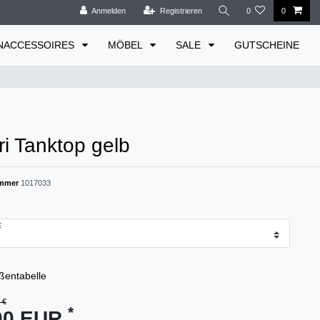
Anmelden
Registrieren
0
0
NACCESSOIRES
MÖBEL
SALE
GUTSCHEINE
i Tanktop gelb
ummer
1017033
ßentabelle
 €
*
00 EUR