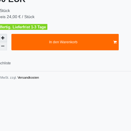
Stück
eis
24,00 € / Stück
ertig. Lieferfrist 1-3 Tage
In den Warenkorb
chliste
. MwSt. zzgl.
Versandkosten