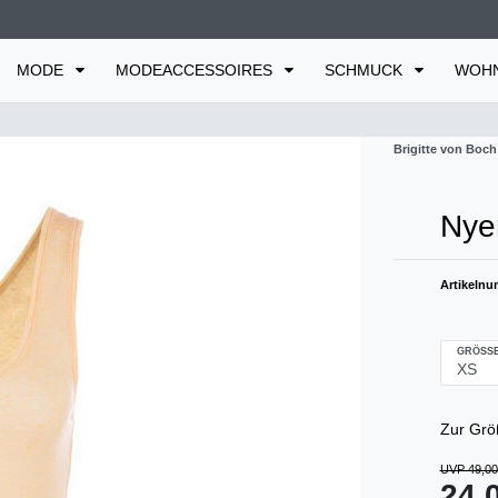
MODE
MODEACCESSOIRES
SCHMUCK
WOH
Brigitte von Boch
Nyer
Artikeln
GRÖSSE
Zur Grö
UVP 49,00
24,