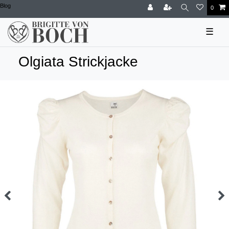
Blog
0
☰
Olgiata Strickjacke