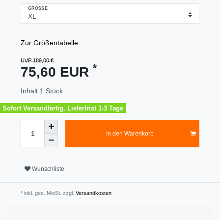
GRÖSSE
Zur Größentabelle
UVP 189,00 €
*
75,60 EUR
Inhalt
1
Stück
Sofort Versandfertig. Lieferfrist 1-3 Tage
In den Warenkorb
Wunschliste
* inkl. ges. MwSt. zzgl.
Versandkosten