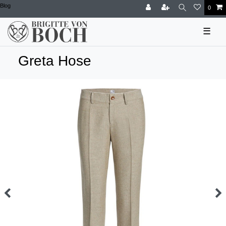
Blog
0
☰
Greta Hose