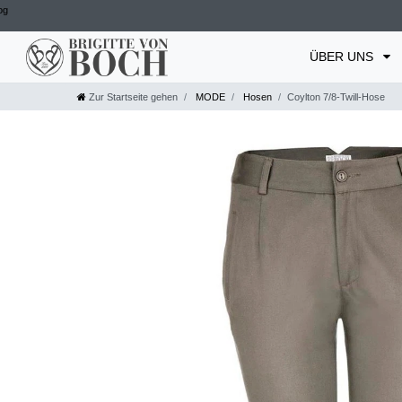
og
ÜBER UNS
Zur Startseite gehen
MODE
Hosen
Coylton 7/8-Twill-Hose