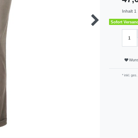
Inhalt
1
Sofort Versandf
Wuns
* inkl. ges