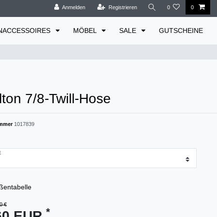
Anmelden
Registrieren
0
0
NACCESSOIRES
MÖBEL
SALE
GUTSCHEINE
ton 7/8-Twill-Hose
ummer
1017839
ßentabelle
0 €
*
60 EUR