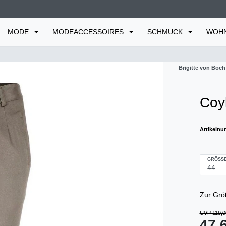
MODE
MODEACCESSOIRES
SCHMUCK
WOH
Brigitte von Boch
Coyl
Artikeln
GRÖSSE
Zur Grö
UVP 119,0
47,