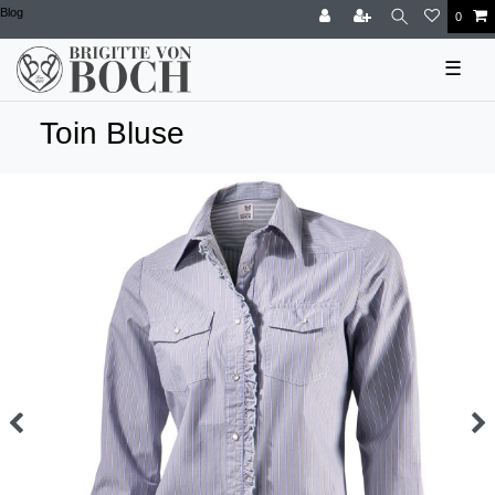
Blog
0
☰
Toin Bluse