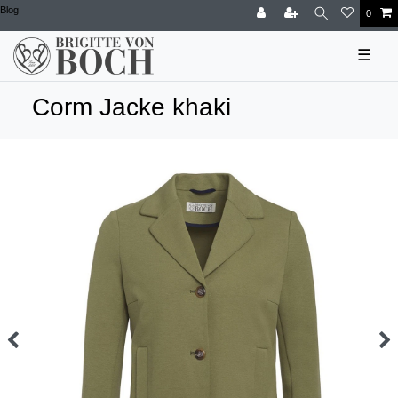
Blog
0
☰
Corm Jacke khaki