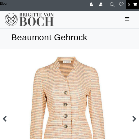
Blog
0
☰
Beaumont Gehrock