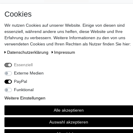
Cookies
Wir nutzen Cookies auf unserer Website. Einige von diesen sind
essenziell, während andere uns helfen, diese Website und Ihre
Erfahrung zu verbessern. Weitere Informationen zu den von uns
verwendeten Cookies und Ihren Rechten als Nutzer finden Sie hier:
Daten­schutz­erklärung
Impressum
Wünschen Sie eine elegante Geschenkverpackung?
>> HIER
ENTDECKEN
!
Essenziell
Zahlen Sie bei uns mit Paypal, Visa oder Mastercard. //
Externe Medien
Kontaktieren Sie uns unter serviceteam@brigittevonboch.de
PayPal
Funktional
Weitere Einstellungen
Alle akzeptieren
Auswahl akzeptieren