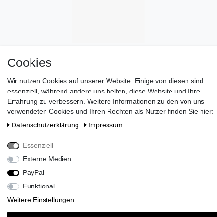
Cookies
Wir nutzen Cookies auf unserer Website. Einige von diesen sind
essenziell, während andere uns helfen, diese Website und Ihre
Erfahrung zu verbessern. Weitere Informationen zu den von uns
verwendeten Cookies und Ihren Rechten als Nutzer finden Sie hier:
Daten­schutz­erklärung
Impressum
Wünschen Sie eine elegante Geschenkverpackung?
>> HIER
ENTDECKEN
!
Essenziell
Zahlen Sie bei uns mit Paypal, Visa oder Mastercard. //
Externe Medien
Kontaktieren Sie uns unter serviceteam@brigittevonboch.de
PayPal
Funktional
Weitere Einstellungen