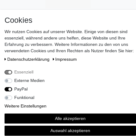
Cookies
Wir nutzen Cookies auf unserer Website. Einige von diesen sind
essenziell, während andere uns helfen, diese Website und Ihre
Erfahrung zu verbessern. Weitere Informationen zu den von uns
verwendeten Cookies und Ihren Rechten als Nutzer finden Sie hier:
Daten­schutz­erklärung
Impressum
Wünschen Sie eine elegante Geschenkverpackung?
>> HIER
ENTDECKEN
!
Essenziell
Zahlen Sie bei uns mit Paypal, Visa oder Mastercard. //
Externe Medien
Kontaktieren Sie uns unter serviceteam@brigittevonboch.de
PayPal
Funktional
Weitere Einstellungen
Alle akzeptieren
Auswahl akzeptieren